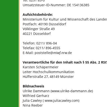
Tel: 0251 83-0
Umsatzsteuer-ID-Nummer: DE 154136385
Aufsichtsbehörde:
Ministerium für Kultur und Wissenschaft des Lande
Postfach: 40190 Düsseldorf
Völklinger Straße 49
40221 Düsseldorf
Telefon: 0211/ 896-04
Telefax: 0211/ 896-4555
E-Mail: poststelle@
miwf.nrw
.
de
Verantwortliche für den Inhalt nach § 55 Abs. 2 RSt
Karsten Schäpermeier
Leiter Hochschulkommunikation
Hüfferstraße 27, 48149 Münster
Bildnachweis
Ulrike Dammann (
www.ulrike-dammann.de
)
Wilfried Gerharz
Julia Cawley (
www.juliacawley.com
)
Nina Reeber