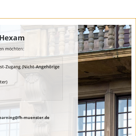
 FHexam
den möchten:
st-Zugang (Nicht-Angehörige
ter)
earning@fh-muenster.de