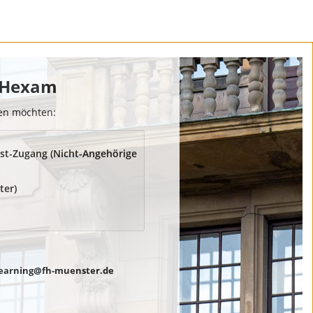
 FHexam
den möchten:
st-Zugang (Nicht-Angehörige
ter)
earning@fh-muenster.de