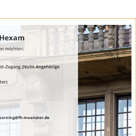
 FHexam
den möchten:
st-Zugang (Nicht-Angehörige
ter)
earning@fh-muenster.de