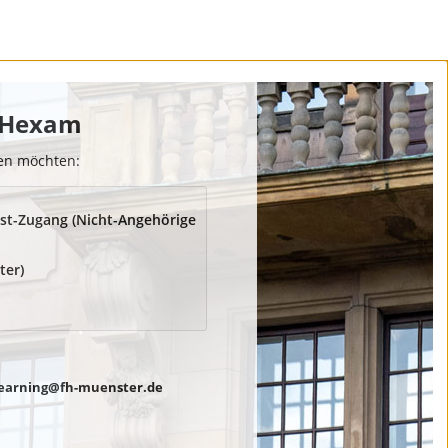
 FHexam
den möchten:
st-Zugang (Nicht-Angehörige
ter)
earning@fh-muenster.de